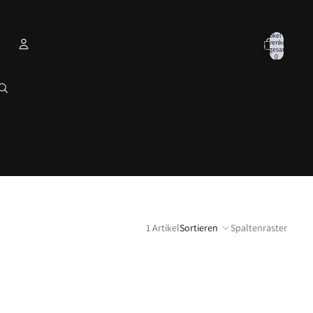
Artikel im
Warenkorb
insgesamt:
0
Konto
Andere Anmeldeoptionen
Bestellungen
Profil
1 Artikel
Sortieren
Spaltenraster